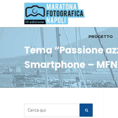
PROGETTO
Tema “Passione az
Smartphone – MFN