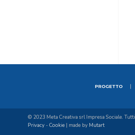
|
PROGETTO
© 2023 Meta Creativa srl Impresa Sociale. Tutti i 
Privacy
-
Cookie
| made by
Mutart