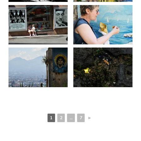
1
2
...
7
►