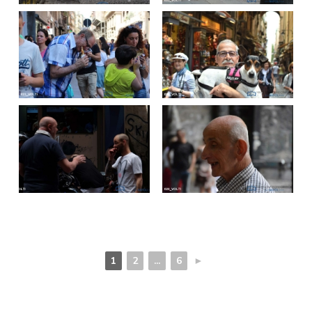
1
2
...
6
►